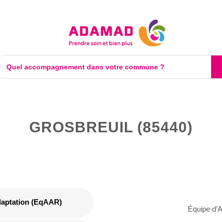
GROSBREUIL (85440)
daptation (EqAAR)
Équipe d’A