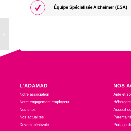
Équipe Spécialisée Alzheimer (ESA)
Challans (85300)
L’ADAMAD
NOS A
Notre association
Aide et so
Notre engagement employeur
Hébergeme
Nos sites
Accueil de
Nos actualités
Parentalit
Devenir bénévole
Portage d